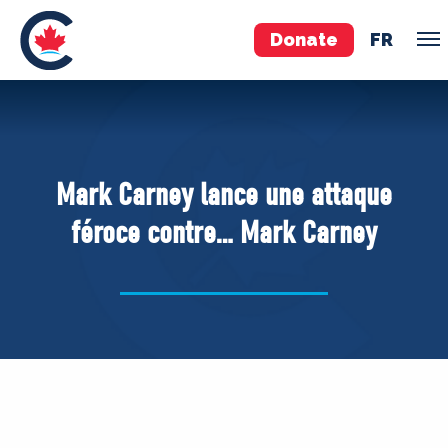
Donate
FR
TEAM
Pierre Poilievre
Mark Carney lance une attaque
Your Conservative MPs
féroce contre… Mark Carney
Shadow Cabinet
National Council
EDAs
ABOUT US
Governing Documents