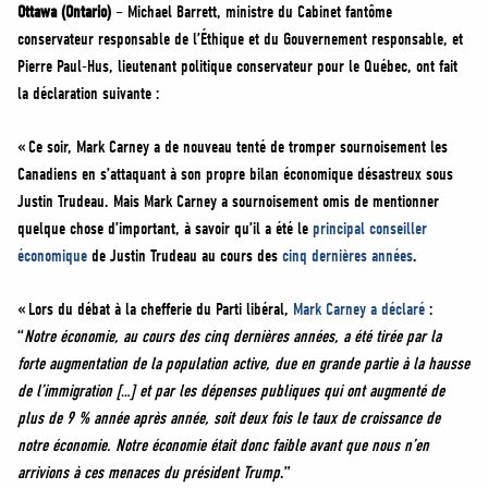
NEWS
Ottawa (Ontario)
– Michael Barrett, ministre du Cabinet fantôme
conservateur responsable de l’Éthique et du Gouvernement responsable, et
VOLUNTEER
Pierre Paul-Hus, lieutenant politique conservateur pour le Québec, ont fait
JOIN
la déclaration suivante :
MERCH
« Ce soir, Mark Carney a de nouveau tenté de tromper sournoisement les
Canadiens en s’attaquant à son propre bilan économique désastreux sous
Justin Trudeau. Mais Mark Carney a sournoisement omis de mentionner
quelque chose d’important, à savoir qu’il a été le
principal conseiller
économique
de Justin Trudeau au cours des
cinq dernières années
.
« Lors du débat à la chefferie du Parti libéral,
Mark Carney a déclaré
:
“
Notre économie, au cours des cinq dernières années, a été tirée par la
forte augmentation de la population active, due en grande partie à la hausse
de l’immigration […] et par les dépenses publiques qui ont augmenté de
plus de 9 % année après année, soit deux fois le taux de croissance de
notre économie. Notre économie était donc faible avant que nous n’en
arrivions à ces menaces du président Trump
.”