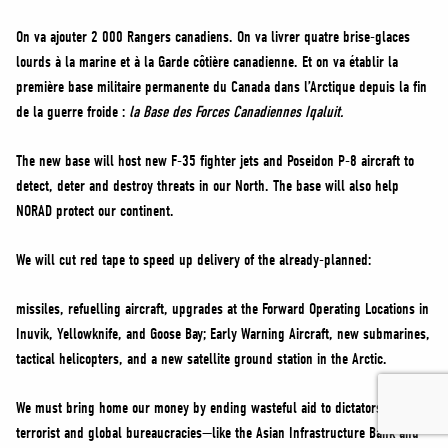
On va ajouter 2 000 Rangers canadiens. On va livrer quatre brise-glaces
lourds à la marine et à la Garde côtière canadienne. Et on va établir la
première base militaire permanente du Canada dans l’Arctique depuis la fin
de la guerre froide :
la Base des Forces Canadiennes Iqaluit.
The new base will host new F-35 fighter jets and Poseidon P-8 aircraft to
detect, deter and destroy threats in our North. The base will also help
NORAD protect our continent.
We will cut red tape to speed up delivery of the already-planned:
missiles, refuelling aircraft, upgrades at the Forward Operating Locations in
Inuvik, Yellowknife, and Goose Bay; Early Warning Aircraft, new submarines,
tactical helicopters, and a new satellite ground station in the Arctic.
We must bring home our money by ending wasteful aid to dictators,
terrorist and global bureaucracies—like the Asian Infrastructure Bank and