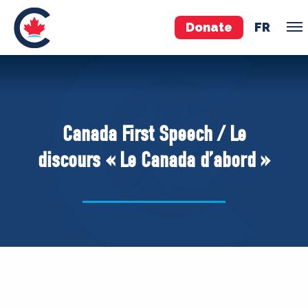
Donate
FR
TEAM
Pierre Poilievre
Canada First Speech / Le
Your Conservative MPs
discours « Le Canada d’abord »
Shadow Cabinet
National Council
EDAs
ABOUT US
Governing Documents