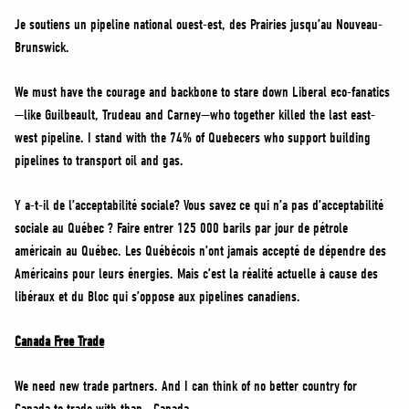
Je soutiens un pipeline national ouest-est, des Prairies jusqu’au Nouveau-
Brunswick.
We must have the courage and backbone to stare down Liberal eco-fanatics
—like Guilbeault, Trudeau and Carney—who together killed the last east-
west pipeline. I stand with the 74% of Quebecers who support building
pipelines to transport oil and gas.
Y a-t-il de l’acceptabilité sociale? Vous savez ce qui n’a pas d’acceptabilité
sociale au Québec ? Faire entrer 125 000 barils par jour de pétrole
américain au Québec. Les Québécois n’ont jamais accepté de dépendre des
Américains pour leurs énergies. Mais c’est la réalité actuelle à cause des
libéraux et du Bloc qui s’oppose aux pipelines canadiens.
Canada Free Trade
We need new trade partners. And I can think of no better country for